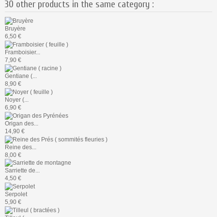
30 other products in the same category :
Bruyère
6,50 €
Framboisier...
7,90 €
Gentiane (...
8,90 €
Noyer (...
6,90 €
Origan des...
14,90 €
Reine des...
8,00 €
Sarriette de...
4,50 €
Serpolet
5,90 €