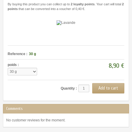
By buying this product you can collect up to
2
loyalty points
. Your cart will total
2
points
that can be converted into a voucher of
0,40 €
.
Reference :
30 g
8,90 €
poids :
Quantity :
Comments
No customer reviews for the moment.