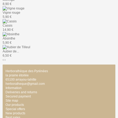
8,90 €
Vigne rouge
5,90 €
Cassis
14,90 €
Absinthe
5,90 €
Aubier de...
6,50 €
‹
›
Herborathèque des Pyrénées
la prairie étoilée
65100 arrayou-lahitte
herboratheque@gmail.com
Information
Deliveries and returns
Secured payment
Site map
Our products
Special offers
New products
Best sales