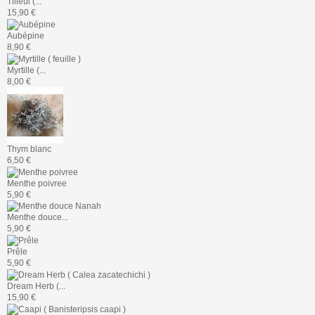
Tilleul (...
15,90 €
Aubépine
8,90 €
Myrtille (...
8,00 €
Thym blanc
6,50 €
Menthe poivree
5,90 €
Menthe douce...
5,90 €
Prêle
5,90 €
Dream Herb (...
15,90 €