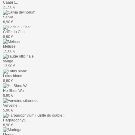
Caapi (...
21,50 €
Salvia...
8,90 €
Griffe du Chat
8,90 €
Mélisse
15,00 €
sauge...
13,90 €
Lotus blanc
8,90 €
He Shou Wu
8,90 €
Verveine...
5,90 €
Harpagophytu...
8,90 €
Moringa