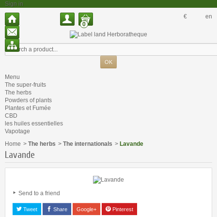
Sign in
€
en
0
Menu
The super-fruits
The herbs
Powders of plants
Plantes et Fumée
CBD
les huiles essentielles
Vapotage
Home
>
The herbs
>
The internationals
>
Lavande
Lavande
Send to a friend
Tweet
Share
Google+
Pinterest