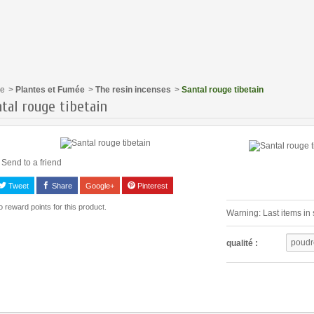
e
>
Plantes et Fumée
>
The resin incenses
>
Santal rouge tibetain
tal rouge tibetain
Send to a friend
Tweet
Share
Google+
Pinterest
 reward points for this product.
Warning: Last items in 
poudr
qualité :