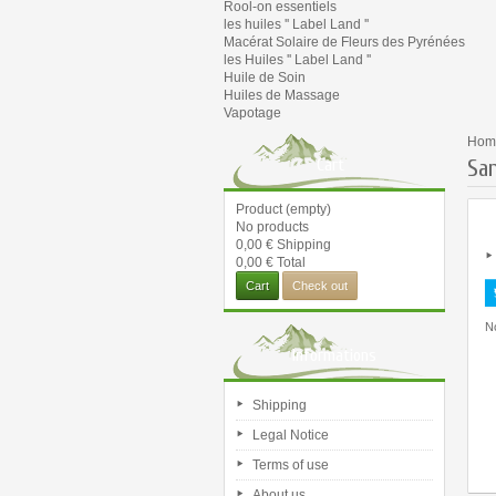
Rool-on essentiels
les huiles '' Label Land ''
Macérat Solaire de Fleurs des Pyrénées
les Huiles '' Label Land ''
Huile de Soin
Huiles de Massage
Vapotage
Hom
San
Cart
Product
(empty)
No products
0,00 €
Shipping
0,00 €
Total
Cart
Check out
No
Informations
Shipping
Legal Notice
Terms of use
About us