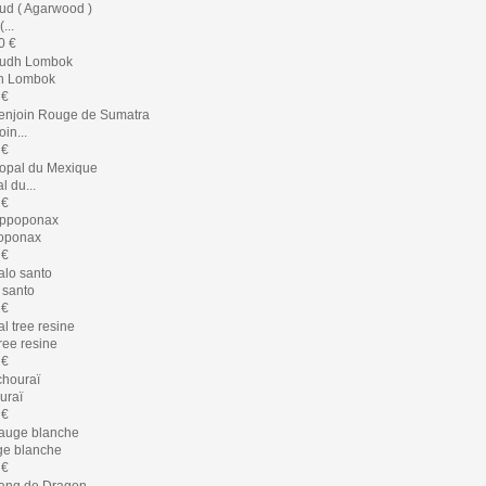
...
0 €
h Lombok
 €
in...
 €
l du...
 €
oponax
 €
 santo
 €
tree resine
 €
uraï
 €
e blanche
 €