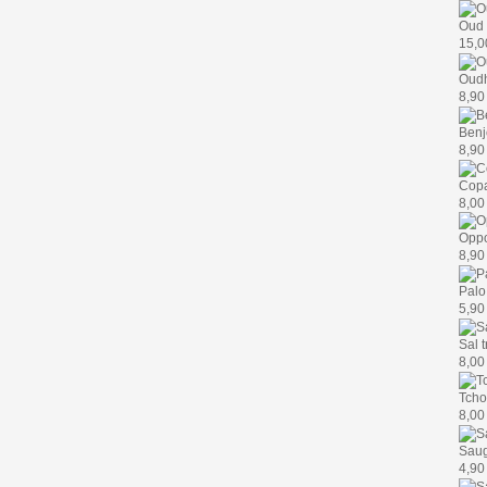
Oud (
15,0
Oud
8,90
Benjo
8,90
Copa
8,00
Opp
8,90
Palo
5,90
Sal 
8,00
Tcho
8,00
Saug
4,90