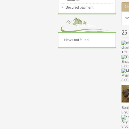
Co
Secured payment
No
Last News
25 
News not found.
char
1,50
Ence
8,00
Myrr
8,00
Benj
8,90
Stry
8,50