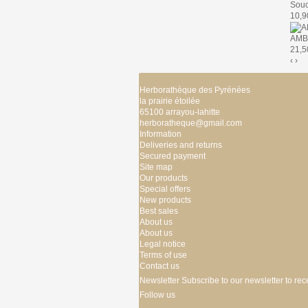
Souc
10,9
AMBR
21,5
‹
›
Herborathèque des Pyrénées
la prairie étoilée
65100 arrayou-lahitte
herboratheque@gmail.com
Information
Deliveries and returns
Secured payment
Site map
Our products
Special offers
New products
Best sales
About us
About us
Legal notice
Terms of use
Contact us
Newsletter
Subscribe to our newsletter to rec
Follow us