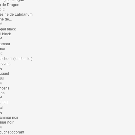
 de Dragon
0 €
ne de...
 €
l black
 €
nar
 €
ouli (...
 €
gul
 €
ens
 €
al
 €
ar noir
 €