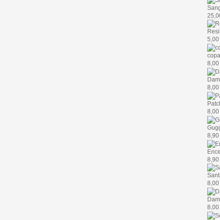
Sang
25,0
Resi
5,00
copa
8,00
Dam
8,00
Patch
8,00
Gug
8,90
Enc
8,90
Sant
8,00
Damm
8,00