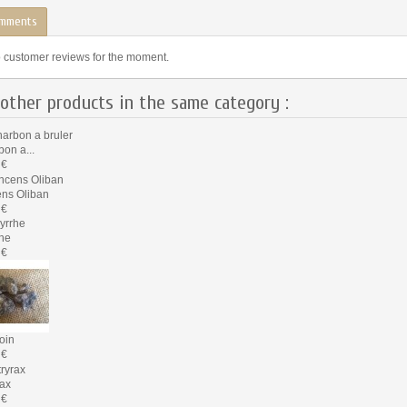
mments
 customer reviews for the moment.
other products in the same category :
bon a...
 €
ns Oliban
 €
he
 €
oin
 €
rax
 €