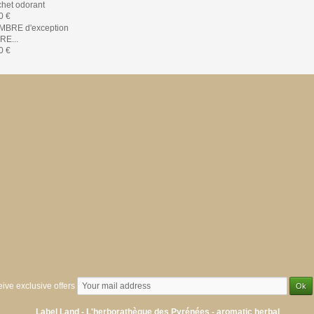
het odorant
0 €
E...
0 €
eive exclusive offers
Label Land - L'herborathèque des Pyrénées -
aromatic
herbal