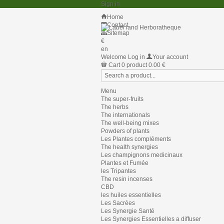
Sign in
Home
Contact
Sitemap
€
en
Welcome
Log in
Your account
Cart
0
product
0.00 €
Menu
The super-fruits
The herbs
The internationals
The well-being mixes
Powders of plants
Les Plantes compléments
The health synergies
Les champignons medicinaux
Plantes et Fumée
les Tripantes
The resin incenses
CBD
les huiles essentielles
Les Sacrées
Les Synergie Santé
Les Synergies Essentielles a diffuser