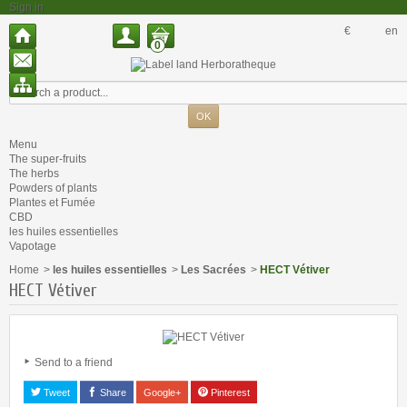
Sign in
€
en
0
Menu
The super-fruits
The herbs
Powders of plants
Plantes et Fumée
CBD
les huiles essentielles
Vapotage
Home
>
les huiles essentielles
>
Les Sacrées
>
HECT Vétiver
HECT Vétiver
Send to a friend
Tweet
Share
Google+
Pinterest