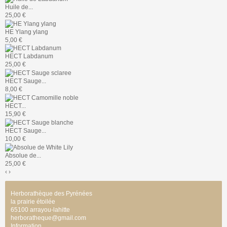
Huile de...
25,00 €
HE Ylang ylang
5,00 €
HECT Labdanum
25,00 €
HECT Sauge...
8,00 €
HECT...
15,90 €
HECT Sauge...
10,00 €
Absolue de...
25,00 €
‹
›
Herborathèque des Pyrénées
la prairie étoilée
65100 arrayou-lahitte
herboratheque@gmail.com
Information