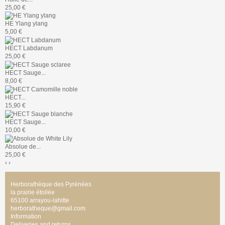
25,00 €
HE Ylang ylang
5,00 €
HECT Labdanum
25,00 €
HECT Sauge...
8,00 €
HECT...
15,90 €
HECT Sauge...
10,00 €
Absolue de...
25,00 €
‹
›
Herborathèque des Pyrénées
la prairie étoilée
65100 arrayou-lahitte
herboratheque@gmail.com
Information
Deliveries and returns